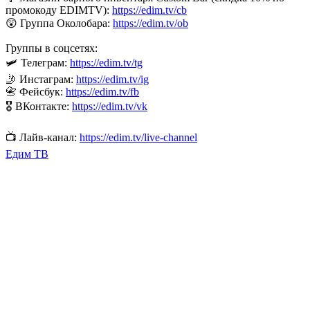
промокоду EDIMTV):
https://edim.tv/cb
😲 Группа Околобара:
https://edim.tv/ob
Группы в соцсетях:
🛩️ Телеграм:
https://edim.tv/tg
🤳 Инстаграм:
https://edim.tv/ig
📇 Фейсбук:
https://edim.tv/fb
🎖️ ВКонтакте:
https://edim.tv/vk
📺 Лайв-канал:
https://edim.tv/live-channel
Едим ТВ