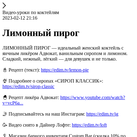
Видео-уроки по коктейлям
2023-02-12 21:16
Лимонный пирог
ЛИМОННЫЙ ПИРОГ — идеальный женский коктейль с
яичным ликёром Адвокат, ванильным сиропом и лимоном.
Сладкий, нежный, лёгкий — для девушек и не только.
📓 Рецепт (текст):
https://edim.tv/lemon-pie
🍨 Подробнее о сиропах «СИРОП КЛАССИК»:
https://edim.tv/sirop-classic
🐣 Рецепт ликёра Адвокат:
https://www.youtube.com/watch?
v=vcP6a...
🤳 Подписывайтесь на наш Инстаграм:
https://edim.tv/ig
🥳 Видео снято в Дайнер Лофте:
https://edim.tv/loft
🥄 Магазин барного инвентаря Custom Bar (скидка 10% по